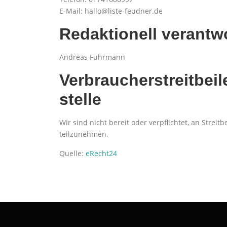
E-Mail: hallo@liste-feudner.de
Redaktionell verantwo
Andreas Fuhrmann
Verbraucher­streit­be
stelle
Wir sind nicht bereit oder verpflichtet, an Strei
teilzunehmen.
Quelle:
eRecht24