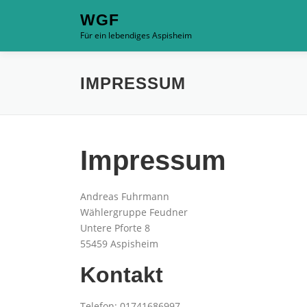
Zum
WGF
Inhalt
Für ein lebendiges Aspisheim
springen
IMPRESSUM
Impressum
Andreas Fuhrmann
Wählergruppe Feudner
Untere Pforte 8
55459 Aspisheim
Kontakt
Telefon: 01741686997